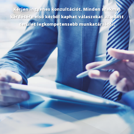
Kérjen ingyenes konzultációt. Minden szakmai
kérdésére első kézből kaphat válaszokat az adott
terület legkompetensebb munkatársától.